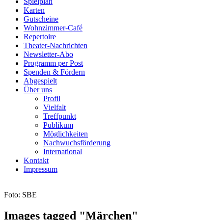
Spielplan
Karten
Gutscheine
Wohnzimmer-Café
Repertoire
Theater-Nachrichten
Newsletter-Abo
Programm per Post
Spenden & Fördern
Abgespielt
Über uns
Profil
Vielfalt
Treffpunkt
Publikum
Möglichkeiten
Nachwuchsförderung
International
Kontakt
Impressum
Foto: SBE
Images tagged "Märchen"