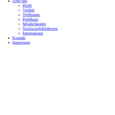
Über uns
Profil
Vielfalt
Treffpunkt
Publikum
Möglichkeiten
Nachwuchsförderung
International
Kontakt
Impressum
Foto: Frank Vinken
Premieren & Repertoire
37 Ansichtskarten
Komödie von Michael McKeever
Biedermann und die Brandstifter
Ein Lehrstück ohne Lehre von Max Frisch
Nominiert für den “NRW Amateurtheater-Preis 2026”